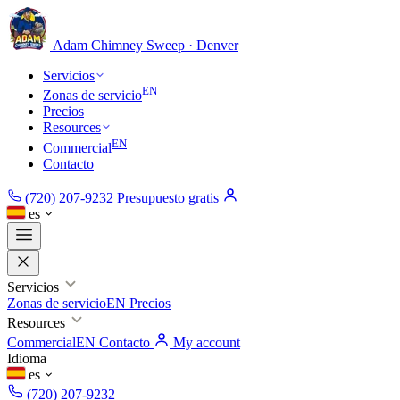
Adam Chimney
Sweep · Denver
Servicios
EN
Zonas de servicio
Precios
Resources
EN
Commercial
Contacto
(720) 207-9232
Presupuesto gratis
es
Servicios
Zonas de servicio
EN
Precios
Resources
Commercial
EN
Contacto
My account
Idioma
es
(720) 207-9232