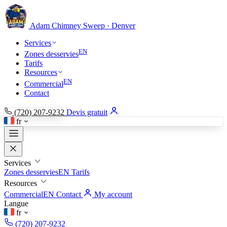
Adam Chimney
Sweep · Denver
Services
EN
Zones desservies
Tarifs
Resources
EN
Commercial
Contact
(720) 207-9232
Devis gratuit
fr
Services
Zones desservies
EN
Tarifs
Resources
Commercial
EN
Contact
My account
Langue
fr
(720) 207-9232