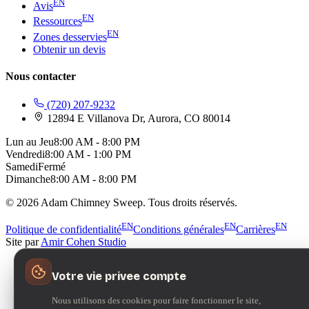
EN
Avis
EN
Ressources
EN
Zones desservies
Obtenir un devis
Nous contacter
(720) 207-9232
12894 E Villanova Dr, Aurora, CO 80014
Lun au Jeu
8:00 AM - 8:00 PM
Vendredi
8:00 AM - 1:00 PM
Samedi
Fermé
Dimanche
8:00 AM - 8:00 PM
© 2026 Adam Chimney Sweep. Tous droits réservés.
EN
EN
EN
Politique de confidentialité
Conditions générales
Carrières
Site par
Amir Cohen Studio
Votre vie privee compte
Nous utilisons des cookies pour faire fonctionner le site,