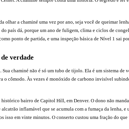
nter. A chaminé sempre conta uma história. O segredo é ler es
 olhar a chaminé uma vez por ano, seja você de queimar lenha o
o país dá, porque um ano de fuligem, clima e ciclos de conge
omo ponto de partida, e uma inspeção básica de Nível 1 sai por
 de verdade
. Sua chaminé não é só um tubo de tijolo. Ela é um sistema de 
ara o cômodo. Às vezes é monóxido de carbono invisível subind
o histórico bairro de Capitol Hill, em Denver. O dono não mand
e alcatrão inflamável que se acumula com a fumaça da lenha, e
os isso em vinte minutos. O conserto custou uma fração do que 