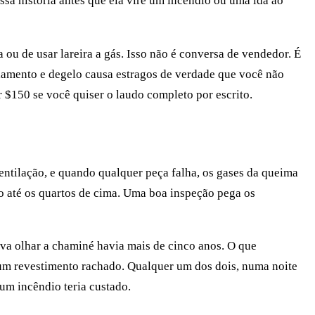
sa história antes que ela vire um incêndio ou uma ida ao
u de usar lareira a gás. Isso não é conversa de vendedor. É
lamento e degelo causa estragos de verdade que você não
 $150 se você quiser o laudo completo por escrito.
ventilação, e quando qualquer peça falha, os gases da queima
o até os quartos de cima. Uma boa inspeção pega os
ava olhar a chaminé havia mais de cinco anos. O que
 um revestimento rachado. Qualquer um dos dois, numa noite
um incêndio teria custado.