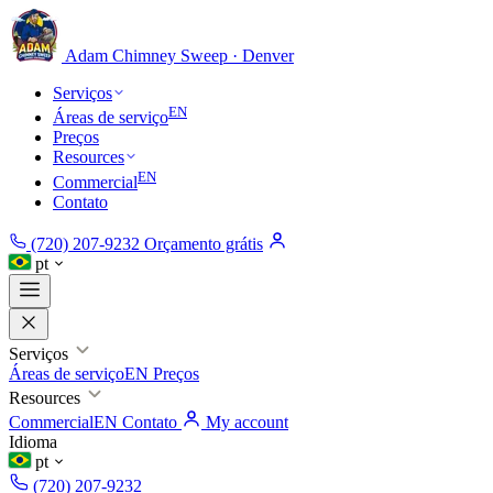
Adam Chimney
Sweep · Denver
Serviços
EN
Áreas de serviço
Preços
Resources
EN
Commercial
Contato
(720) 207-9232
Orçamento grátis
pt
Serviços
Áreas de serviço
EN
Preços
Resources
Commercial
EN
Contato
My account
Idioma
pt
(720) 207-9232