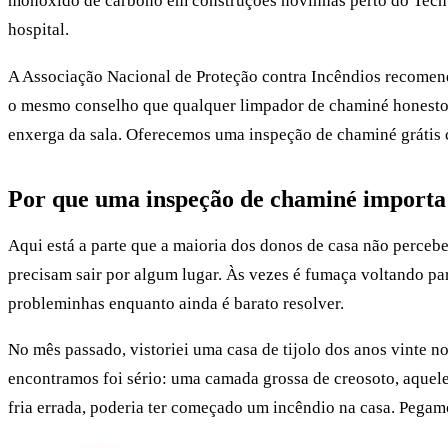
monóxido de carbono em construções novinhas perto do Tech Ce
hospital.
A Associação Nacional de Proteção contra Incêndios recomenda
o mesmo conselho que qualquer limpador de chaminé honesto d
enxerga da sala. Oferecemos uma inspeção de chaminé grátis c
Por que uma inspeção de chaminé importa
Aqui está a parte que a maioria dos donos de casa não percebe
precisam sair por algum lugar. Às vezes é fumaça voltando p
probleminhas enquanto ainda é barato resolver.
No mês passado, vistoriei uma casa de tijolo dos anos vinte n
encontramos foi sério: uma camada grossa de creosoto, aquel
fria errada, poderia ter começado um incêndio na casa. Pegam